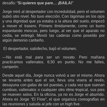
desafío: “
Si quieres que pare… ¡BAILA!
”
Jorge miró al despertador con incredulidad, pero el volumen
subió otro nivel. No tuvo elección. Con lágrimas en los ojos
y una dignidad que ya estaba a la altura del suelo, empezó
a mover el trasero. Primero tímidamente, como un burro
espantando moscas, pero luego, al ver que el aparato no
cedía, se entregó. Movió las caderas como poseído por
algún demonio caribeño.
El despertador, satisfecho, bajó el volumen.
—No está mal para ser un novato. Pero mañana
practicamos vallenatos. 6:30 en punto. No me falles,
campeón.
Desde aquel día, Jorge nunca volvió a ser el mismo. Ahora
se levanta antes que el sol, lleva una visera al revés,
desayuna con gafas de sol puestas, y cada vez que suenan
cumbias, vallenatos o cualquier otro ritmo tropical, sus pies
se mueven solos. En la oficina, ya no es Jorge el aburrido.
Ahora es Jorge “El Flow”, el que organiza coreografías en
las reuniones y saluda al jefe con un high five.