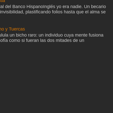
tia
ral del Banco HispanoInglés yo era nadie. Un becario
nvisibilidad, plastificando folios hasta que el alma se
ano y Tuercas
ulula un bicho raro: un individuo cuya mente fusiona
osofía como si fueran las dos mitades de un