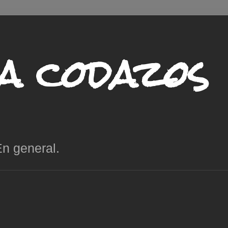
 a codazos
En general.