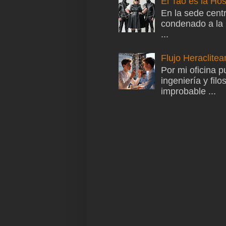
El Tao es la Hos
En la sede cent
condenado a la i
...
Flujo Heraclite
Por mi oficina p
ingeniería y fil
improbable ...