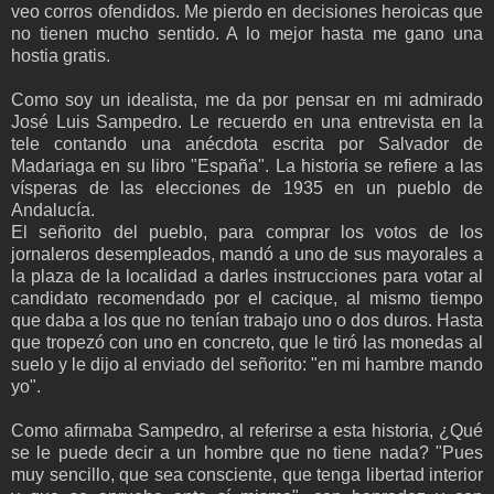
veo corros ofendidos. Me pierdo en decisiones heroicas que
no tienen mucho sentido. A lo mejor hasta me gano una
hostia gratis.
Como soy un idealista, me da por pensar en mi admirado
José Luis Sampedro. Le recuerdo en una entrevista en la
tele contando una anécdota escrita por Salvador de
Madariaga en su libro "España". La historia se refiere a las
vísperas de las elecciones de 1935 en un pueblo de
Andalucía.
El señorito del pueblo, para comprar los votos de los
jornaleros desempleados, mandó a uno de sus mayorales a
la plaza de la localidad a darles instrucciones para votar al
candidato recomendado por el cacique, al mismo tiempo
que daba a los que no tenían trabajo uno o dos duros. Hasta
que tropezó con uno en concreto, que le tiró las monedas al
suelo y le dijo al enviado del señorito: "en mi hambre mando
yo".
Como afirmaba Sampedro, al referirse a esta historia, ¿Qué
se le puede decir a un hombre que no tiene nada? "Pues
muy sencillo, que sea consciente, que tenga libertad interior