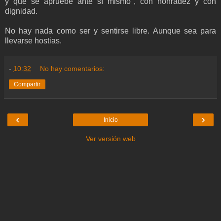
y que se apruebe ante sí mismo", con honradez y con
dignidad.
No hay nada como ser y sentirse libre. Aunque sea para
llevarse hostias.
-
10:32
No hay comentarios:
Compartir
‹
›
Inicio
Ver versión web