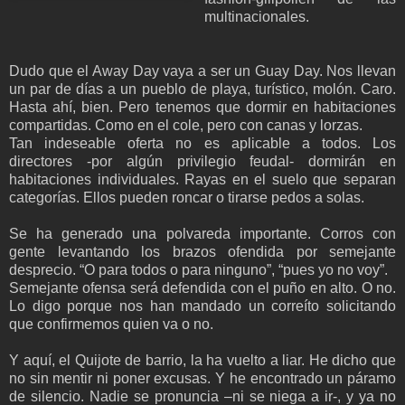
multinacionales.
Dudo que el Away Day vaya a ser un Guay Day. Nos llevan
un par de días a un pueblo de playa, turístico, molón. Caro.
Hasta ahí, bien. Pero tenemos que dormir en habitaciones
compartidas. Como en el cole, pero con canas y lorzas.
Tan indeseable oferta no es aplicable a todos. Los
directores -por algún privilegio feudal- dormirán en
habitaciones individuales. Rayas en el suelo que separan
categorías. Ellos pueden roncar o tirarse pedos a solas.
Se ha generado una polvareda importante. Corros con
gente levantando los brazos ofendida por semejante
desprecio. “O para todos o para ninguno”, “pues yo no voy”.
Semejante ofensa será defendida con el puño en alto. O no.
Lo digo porque nos han mandado un correíto solicitando
que confirmemos quien va o no.
Y aquí, el Quijote de barrio, la ha vuelto a liar. He dicho que
no sin mentir ni poner excusas. Y he encontrado un páramo
de silencio. Nadie se pronuncia –ni se niega a ir-, y ya no